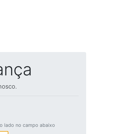
ança
nosco.
ao lado no campo abaixo