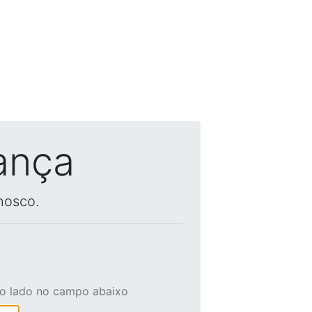
ança
nosco.
ao lado no campo abaixo