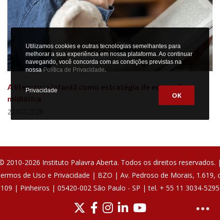
Utilizamos cookies e outras tecnologias semelhantes para
melhorar a sua experiência em nossa plataforma. Ao continuar
navegando, você concorda com as condições previstas na
nossa
Política de Privacidade
.
A literatura infantil como estratégia de educação
Privacidade
OK
midiática
22/07/2026
© 2010-2026 Instituto Palavra Aberta. Todos os direitos reservados. 
ermos de Uso e Privacidade
|
BZO
| Av. Pedroso de Morais, 1.619, c
109 | Pinheiros | 05420-002 São Paulo - SP | tel. + 55 11 3034-5295