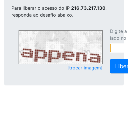
Para liberar o acesso
do IP
216.73.217.130
,
responda ao desafio abaixo.
Digite 
lado no
[trocar imagem]