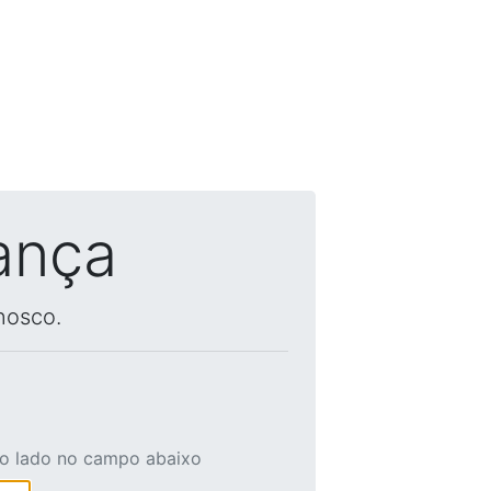
ança
nosco.
ao lado no campo abaixo