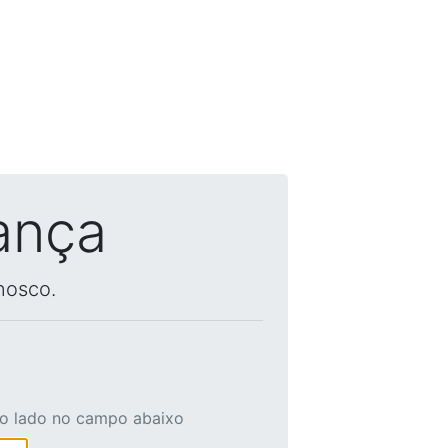
ança
nosco.
ao lado no campo abaixo