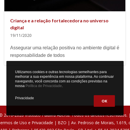
Criança e a relação fortalecedora no universo
digital
19/11/2020
Assegurar uma relação positiva no ambiente digital é
responsabilidade de todos
Utilizamos cookies e outras tecnologias semelhantes para
melhorar a sua experiência em nossa plataforma. Ao continuar
navegando, você concorda com as condições previstas na
nossa
Política de Privacidade
.
Privacidade
OK
© 2010-2026 Instituto Palavra Aberta. Todos os direitos reservados. 
ermos de Uso e Privacidade
|
BZO
| Av. Pedroso de Morais, 1.619, c