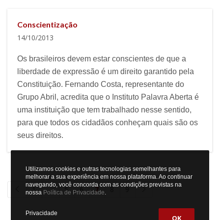
Conscientização
14/10/2013
Os brasileiros devem estar conscientes de que a
liberdade de expressão é um direito garantido pela
Constituição. Fernando Costa, representante do
Grupo Abril, acredita que o Instituto Palavra Aberta é
uma instituição que tem trabalhado nesse sentido,
para que todos os cidadãos conheçam quais são os
seus direitos.
Utilizamos cookies e outras tecnologias semelhantes para
melhorar a sua experiência em nossa plataforma. Ao continuar
navegando, você concorda com as condições previstas na
1
…
5
6
7
8
9
nossa
Política de Privacidade
.
Privacidade
OK