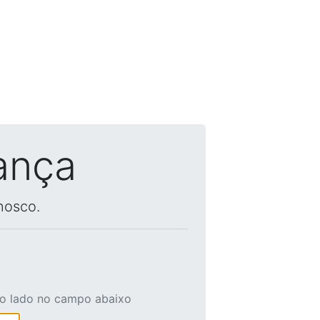
ança
nosco.
ao lado no campo abaixo