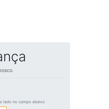
ança
nosco.
ao lado no campo abaixo