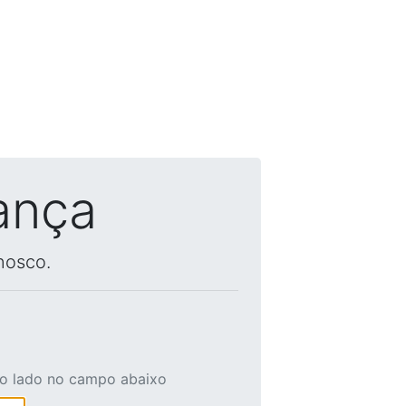
ança
nosco.
ao lado no campo abaixo