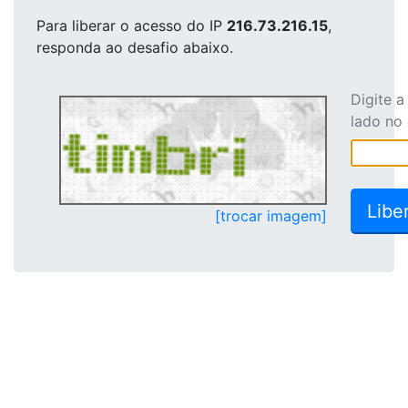
Para liberar o acesso
do IP
216.73.216.15
,
responda ao desafio abaixo.
Digite 
lado no
[trocar imagem]