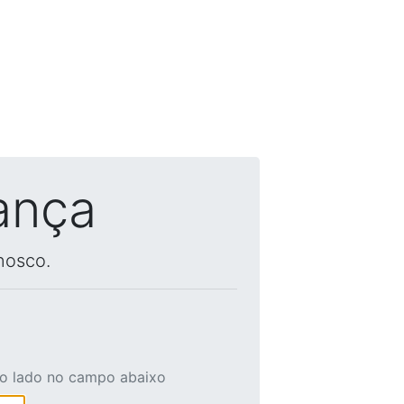
ança
nosco.
ao lado no campo abaixo