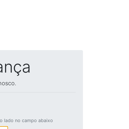
ança
nosco.
ao lado no campo abaixo