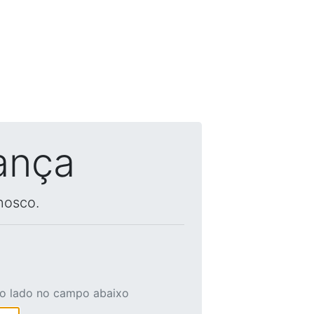
ança
nosco.
ao lado no campo abaixo