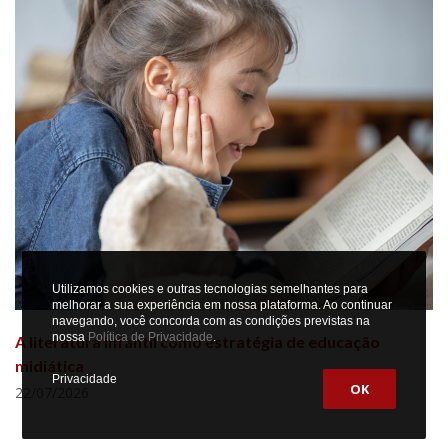
Utilizamos cookies e outras tecnologias semelhantes para
melhorar a sua experiência em nossa plataforma. Ao continuar
navegando, você concorda com as condições previstas na
nossa
Política de Privacidade
.
A literatura infantil como estratégia de educação
midiática
Privacidade
OK
22/07/2026