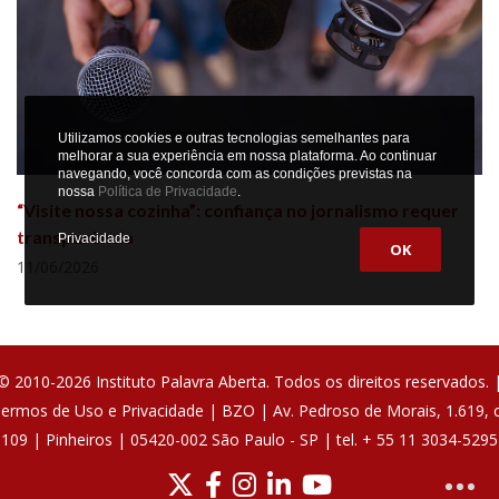
Utilizamos cookies e outras tecnologias semelhantes para
melhorar a sua experiência em nossa plataforma. Ao continuar
navegando, você concorda com as condições previstas na
nossa
Política de Privacidade
.
“Visite nossa cozinha”: confiança no jornalismo requer
transparência
Privacidade
OK
11/06/2026
© 2010-2026 Instituto Palavra Aberta. Todos os direitos reservados. 
ermos de Uso e Privacidade
|
BZO
| Av. Pedroso de Morais, 1.619, c
109 | Pinheiros | 05420-002 São Paulo - SP | tel. + 55 11 3034-5295