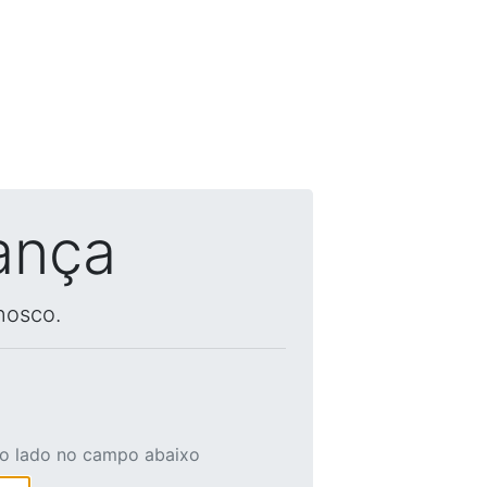
ança
nosco.
ao lado no campo abaixo